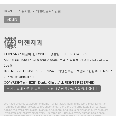
HOME
이용약관
개인정보처리방침
ADMIN
COMPANY : 이젠치과, OWNER : 성길현, TEL : 02-414-1555
ADDRESS : [05676] 서울 송파구 송파대로 374(송파동 97-31) 메디포레빌딩
202호
BUSINESS LICENSE : 515-90-92420, 개인정보관리책임자 : 한현수 , E-MAIL :
2267sh@hanmail.net
COPYRIGHT (c) . EZEN Dental Clinic , ALL RIGHTS RESERVED
본 사이트에 사용 된 모든 이미지와 내용의 무단도용을 금지 합니다.
We have created a awesome theme Far far away, behind the word mountains, far
from the countries Vokalia and Consonantia, there live the blind texts.Far far away,
behind the word mountains, Man must explore, and this is exploration at its greatest.
Problems look mighty small from 150 miles up. I believe every human has a finite