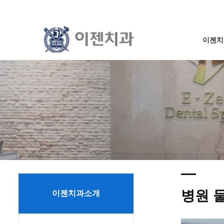
이젠치
병원 
이젠치과소개