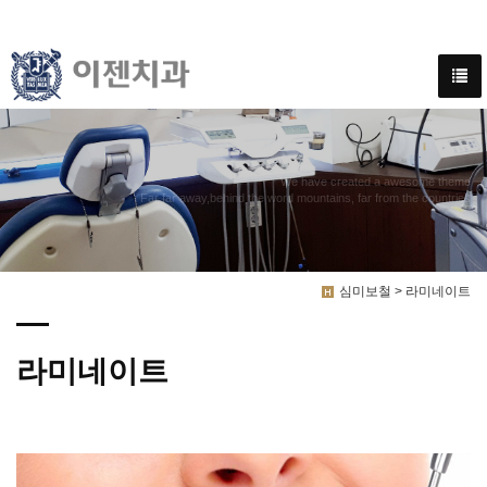
We have created a awesome theme
Far far away,behind the word mountains, far from the countries
심미보철 > 라미네이트
라미네이트