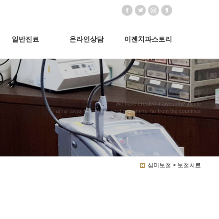
일반진료
온라인상담
이젠치과스토리
We have created a awesome theme
Far far away,behind the word mountains, far from the countries
심미보철 > 보철치료