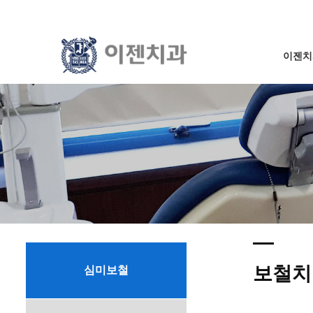
이젠치
보철치
심미보철