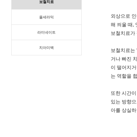
보철치료
외상으로 인
올세라믹
해 씌울 때
라미네이트
보철치료가 
치아미백
보철치료는 
거나 빠진 
이 떨어지거
는 역할을 
또한 시간이
있는 방향으
아를 상실하